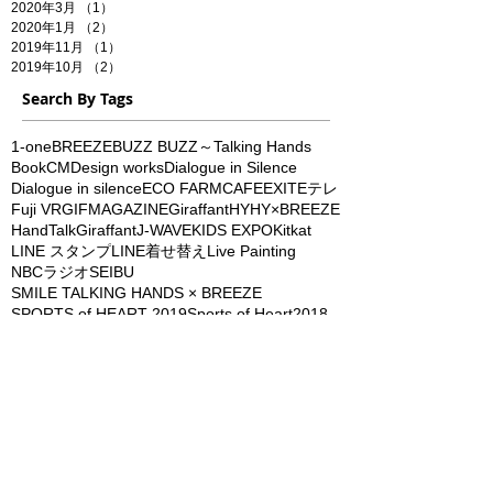
2020年3月
（1）
1件の記事
2020年1月
（2）
2件の記事
2019年11月
（1）
1件の記事
2019年10月
（2）
2件の記事
Search By Tags
1-one
BREEZE
BUZZ BUZZ～Talking Hands
Book
CM
Design works
Dialogue in Silence
Dialogue in silence
ECO FARMCAFE
EXIT
Eテレ
Fuji VR
GIFMAGAZINE
Giraffant
HY
HY×BREEZE
HandTalkGiraffant
J-WAVE
KIDS EXPO
Kitkat
LINE スタンプ
LINE着せ替え
Live Painting
NBCラジオ
SEIBU
SMILE TALKING HANDS × BREEZE
SPORTS of HEART 2019
Sports of Heart2018
Starbucks
TALKING HANDS
TV
Tokyo Foward 2025
Tシャツ
WEBインタビュー
YUKADO
coda
codaartist
designworks
exit
hand talk
hy
hyskyfes2024
ireallyloveyou
kado
media
news zero
picu
popupshop
radio
scolar
sogo
song of the earth
sportsofheart
talkinghands
tシャツ
work shop
youtube
「キャラとおたまじゃくし島」バラエティーショー