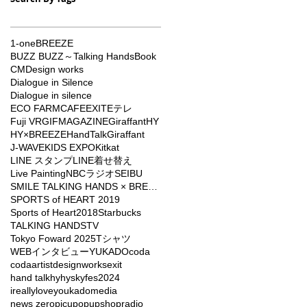
1-one
BREEZE
BUZZ BUZZ～Talking Hands
Book
CM
Design works
Dialogue in Silence
Dialogue in silence
ECO FARMCAFE
EXIT
Eテレ
Fuji VR
GIFMAGAZINE
Giraffant
HY
HY×BREEZE
HandTalkGiraffant
J-WAVE
KIDS EXPO
Kitkat
LINE スタンプ
LINE着せ替え
Live Painting
NBCラジオ
SEIBU
SMILE TALKING HANDS × BREEZE
SPORTS of HEART 2019
Sports of Heart2018
Starbucks
TALKING HANDS
TV
Tokyo Foward 2025
Tシャツ
WEBインタビュー
YUKADO
coda
codaartist
designworks
exit
hand talk
hy
hyskyfes2024
ireallyloveyou
kado
media
news zero
picu
popupshop
radio