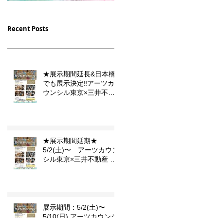
12/16（土）23（土）放
10/10 月曜9時スタート
送【デフ・ヴォイス 法廷
フジテレビドラマ 「PIC
Recent Posts
の手話通訳士】の中に門秀
小児集中治療室」セット
彦作品が登場します
のイラストを描かせて頂
ました。
★展示期間延長&日本橋
でも展示決定‼️アーツカ
ウンシル東京×三井不動
産 東京こども芸術文化プ
ラットフォーム 『東京カ
ルチャーデビュー』企画
「らくがきダンボール」
★展示期間延期★
5/2(土)〜 アーツカウン
シル東京×三井不動産 東
京こども芸術文化プラッ
トフォーム 『東京カルチ
ャーデビュー』企画「ら
くがきダンボール」
展示期間：5/2(土)〜
5/10(日) アーツカウンシ