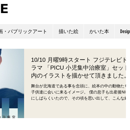
画・パブリックアート
描いた絵
かいた本
Desig
10/10 月曜9時スタート フジテレビド
ラマ 「PICU 小児集中治療室」セット
内のイラストを描かせて頂きました。
舞台が北海道である事を念頭に、絵本の中の動物たち
子供達に会いに来るイメージ。 僕の息子も出産後NIC
にしばらくいたので、その頃を思い出して、こんな絵
病院に描かれていたら良いなぁと想像しながら描きま
た。 kado #門秀彦#picu#吉沢亮#フジテレビ#小児集
治療室...