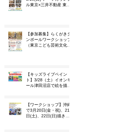
ル東京×三井不動産 東京
こども芸術文化プラット
フォーム 『東京カルチャ
ーデビュー』企画「らく
がきダンボール」
【参加募集】らくがきダ
ンボールワークショップ
（東京こども芸術文化プ
ラットフォーム
『TOKYOカルチャーデ
ビュー』企画）
【キッズライブペイン
ト】3/28（土）イオンモ
ール津田沼店で絵を描き
ます
【ワークショップ】沖縄
で3月20日(金・祝)、21
日(土)、22日(日)描きま
す