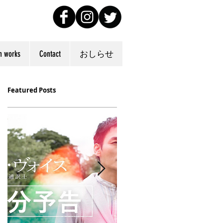
n works
Contact
おしらせ
Featured Posts
が
U
が
し
中