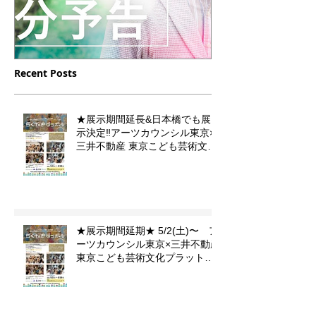
Recent Posts
12/16（土）23（土）放送
10/10 月曜
【デフ・ヴォイス 法廷の
フジテレビドラ
★展示期間延長&日本橋でも展
手話通訳士】の中に門秀彦
小児集中治療
示決定‼️アーツカウンシル東京×
作品が登場します
のイラストを
三井不動産 東京こども芸術文化
プラットフォーム 『東京カルチ
ました。
ャーデビュー』企画「らくがき
ダンボール」
★展示期間延期★ 5/2(土)〜 ア
ーツカウンシル東京×三井不動産
東京こども芸術文化プラットフ
ォーム 『東京カルチャーデビュ
ー』企画「らくがきダンボー