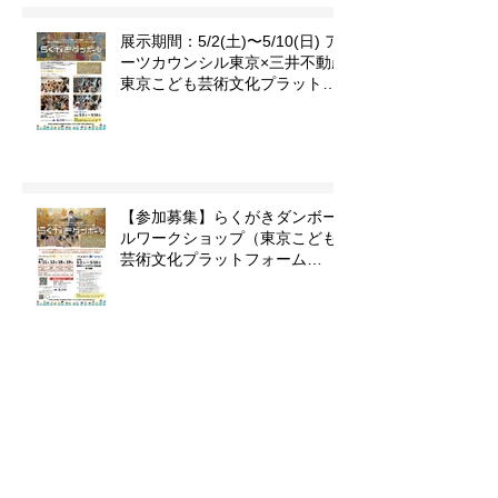
ル」
展示期間：5/2(土)〜5/10(日) ア
ーツカウンシル東京×三井不動産
東京こども芸術文化プラットフ
ォーム 『東京カルチャーデビュ
ー』企画「らくがきダンボー
ル」
【参加募集】らくがきダンボー
ルワークショップ（東京こども
芸術文化プラットフォーム
『TOKYOカルチャーデビュー』
企画）
【キッズライブペイント】
3/28（土）イオンモール津田沼
店で絵を描きます