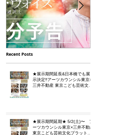
Recent Posts
12/16（土）23（土）放送
10/10 月曜
【デフ・ヴォイス 法廷の
フジテレビドラ
★展示期間延長&日本橋でも展
手話通訳士】の中に門秀彦
小児集中治療
示決定‼️アーツカウンシル東京×
作品が登場します
のイラストを
三井不動産 東京こども芸術文化
プラットフォーム 『東京カルチ
ました。
ャーデビュー』企画「らくがき
ダンボール」
★展示期間延期★ 5/2(土)〜 ア