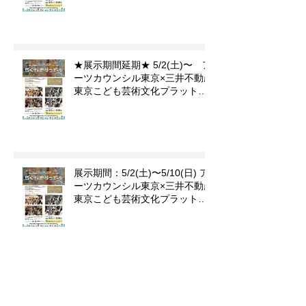
示決定‼️アーツカウンシル東京×
作品が登場します
のイラストを
三井不動産 東京こども芸術文化
プラットフォーム 『東京カルチ
ました。
ャーデビュー』企画「らくがき
ダンボール」
★展示期間延期★ 5/2(土)〜 ア
ーツカウンシル東京×三井不動産
東京こども芸術文化プラットフ
ォーム 『東京カルチャーデビュ
ー』企画「らくがきダンボー
ル」
展示期間：5/2(土)〜5/10(日) ア
ーツカウンシル東京×三井不動産
東京こども芸術文化プラットフ
ォーム 『東京カルチャーデビュ
ー』企画「らくがきダンボー
ル」