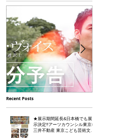
Featured Posts
Recent Posts
12/16（土）23（土）放送
10/10 月曜
【デフ・ヴォイス 法廷の
フジテレビドラ
★展示期間延長&日本橋でも展
手話通訳士】の中に門秀彦
小児集中治療