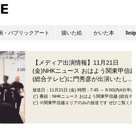
画・パブリックアート
描いた絵
かいた本
Desig
【メディア出演情報】11月21日
(金)NHKニュース おはよう関東甲信越
(総合テレビ)に門秀彦が出演いたしま
す！
放送日：11月21日 (金) 時間：7:45 ～ 8:00(内4分半ほ
ど) 番組：NHKニュース おはよう関東甲信越 (総合テ
ビ) ※関東甲信越エリアのみの放送です ぜひご覧くだ
い！ #門秀彦 #kadohidehiko #smiletalkinghands #手話
アート