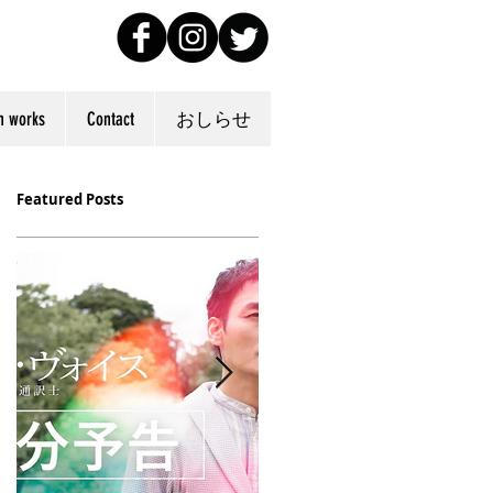
n works
Contact
おしらせ
Featured Posts
レ
さ