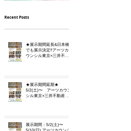
12/16（土）23（土）放
10/10 月曜9時スタート
送【デフ・ヴォイス 法廷
フジテレビドラマ 「PIC
Recent Posts
の手話通訳士】の中に門秀
小児集中治療室」セット
彦作品が登場します
のイラストを描かせて頂
ました。
★展示期間延長&日本橋
でも展示決定‼️アーツカ
ウンシル東京×三井不動
産 東京こども芸術文化プ
ラットフォーム 『東京カ
ルチャーデビュー』企画
「らくがきダンボール」
★展示期間延期★
5/2(土)〜 アーツカウン
シル東京×三井不動産 東
京こども芸術文化プラッ
トフォーム 『東京カルチ
ャーデビュー』企画「ら
くがきダンボール」
展示期間：5/2(土)〜
5/10(日) アーツカウンシ