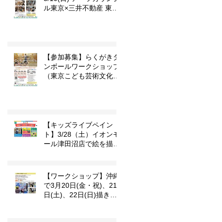
ル東京×三井不動産 東京
こども芸術文化プラット
フォーム 『東京カルチャ
ーデビュー』企画「らく
がきダンボール」
【参加募集】らくがきダ
ンボールワークショップ
（東京こども芸術文化プ
ラットフォーム
『TOKYOカルチャーデ
ビュー』企画）
【キッズライブペイン
ト】3/28（土）イオンモ
ール津田沼店で絵を描き
ます
【ワークショップ】沖縄
で3月20日(金・祝)、21
日(土)、22日(日)描きま
す