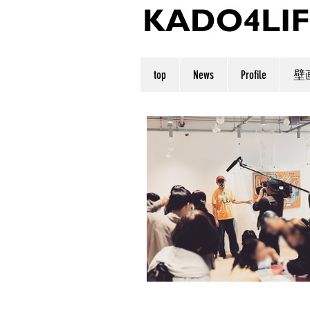
top
News
Profile
壁