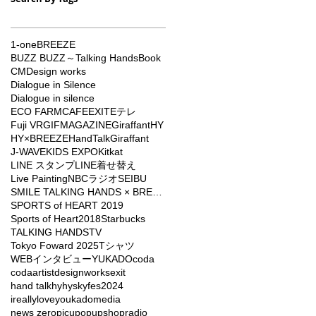
1-one
BREEZE
BUZZ BUZZ～Talking Hands
Book
CM
Design works
Dialogue in Silence
Dialogue in silence
ECO FARMCAFE
EXIT
Eテレ
Fuji VR
GIFMAGAZINE
Giraffant
HY
HY×BREEZE
HandTalkGiraffant
J-WAVE
KIDS EXPO
Kitkat
LINE スタンプ
LINE着せ替え
Live Painting
NBCラジオ
SEIBU
SMILE TALKING HANDS × BREEZE
SPORTS of HEART 2019
Sports of Heart2018
Starbucks
TALKING HANDS
TV
Tokyo Foward 2025
Tシャツ
WEBインタビュー
YUKADO
coda
codaartist
designworks
exit
hand talk
hy
hyskyfes2024
ireallyloveyou
kado
media
news zero
picu
popupshop
radio