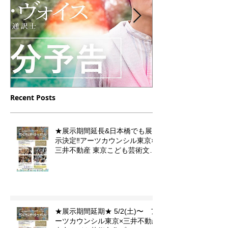
Recent Posts
12/16（土）23（土）放送
10/10 月曜
【デフ・ヴォイス 法廷の
フジテレビドラ
★展示期間延長&日本橋でも展
手話通訳士】の中に門秀彦
小児集中治療
示決定‼️アーツカウンシル東京×
作品が登場します
のイラストを
三井不動産 東京こども芸術文化
プラットフォーム 『東京カルチ
ました。
ャーデビュー』企画「らくがき
ダンボール」