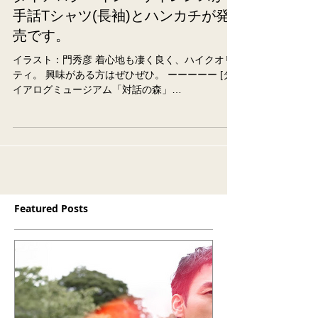
ダイアログ・イン・サイレンスから
手話Tシャツ(長袖)とハンカチが発
売です。
イラスト：門秀彦 着心地も凄く良く、ハイクオリ
ティ。 興味がある方はぜひぜひ。 ーーーーー [ダ
イアログミュージアム「対話の森」
@dialoguemuseum いくつかの手話を知ること
で、 日常がより豊かになります。 門秀彦さんの手
話のイラストが描かれた「ハンカチ」と「長...
Featured Posts