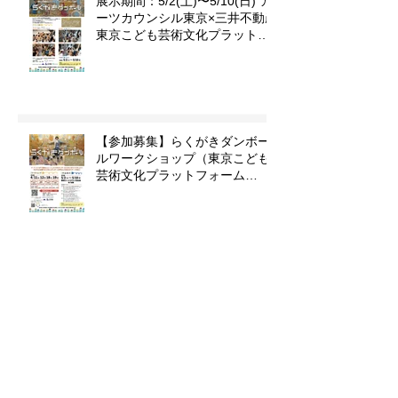
展示期間：5/2(土)〜5/10(日) ア
ーツカウンシル東京×三井不動産
東京こども芸術文化プラットフ
ォーム 『東京カルチャーデビュ
ー』企画「らくがきダンボー
ル」
【参加募集】らくがきダンボー
ルワークショップ（東京こども
芸術文化プラットフォーム
『TOKYOカルチャーデビュー』
企画）
【キッズライブペイント】
3/28（土）イオンモール津田沼
店で絵を描きます