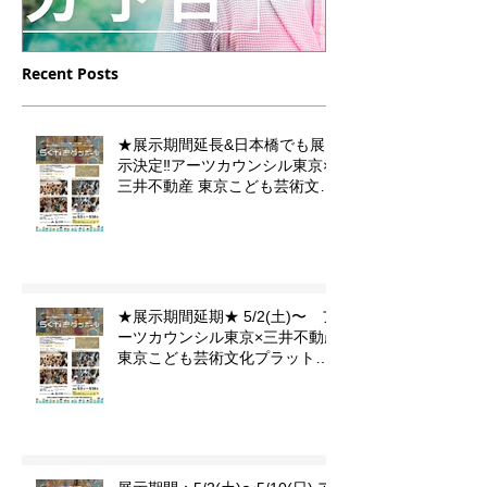
Recent Posts
12/16（土）23（土）放送
10/10 月曜
【デフ・ヴォイス 法廷の
フジテレビドラ
★展示期間延長&日本橋でも展
手話通訳士】の中に門秀彦
小児集中治療
示決定‼️アーツカウンシル東京×
作品が登場します
のイラストを
三井不動産 東京こども芸術文化
プラットフォーム 『東京カルチ
ました。
ャーデビュー』企画「らくがき
ダンボール」
★展示期間延期★ 5/2(土)〜 ア
ーツカウンシル東京×三井不動産
東京こども芸術文化プラットフ
ォーム 『東京カルチャーデビュ
ー』企画「らくがきダンボー
ル」