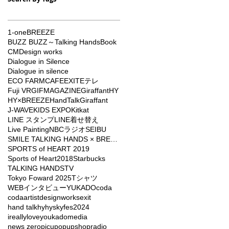
1-one
BREEZE
BUZZ BUZZ～Talking Hands
Book
CM
Design works
Dialogue in Silence
Dialogue in silence
ECO FARMCAFE
EXIT
Eテレ
Fuji VR
GIFMAGAZINE
Giraffant
HY
HY×BREEZE
HandTalkGiraffant
J-WAVE
KIDS EXPO
Kitkat
LINE スタンプ
LINE着せ替え
Live Painting
NBCラジオ
SEIBU
SMILE TALKING HANDS × BREEZE
SPORTS of HEART 2019
Sports of Heart2018
Starbucks
TALKING HANDS
TV
Tokyo Foward 2025
Tシャツ
WEBインタビュー
YUKADO
coda
codaartist
designworks
exit
hand talk
hy
hyskyfes2024
ireallyloveyou
kado
media
news zero
picu
popupshop
radio