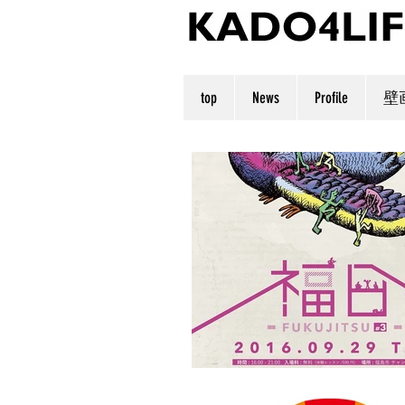
top
News
Profile
壁