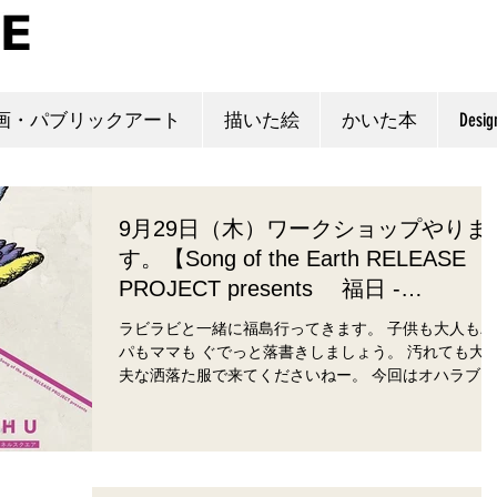
画・パブリックアート
描いた絵
かいた本
Desig
9月29日（木）ワークショップやりま
す。【Song of the Earth RELEASE
PROJECT presents 福日 -
FUKUJITSU #3-】
ラビラビと一緒に福島行ってきます。 子供も大人もパ
パもママも ぐでっと落書きしましょう。 汚れても大丈
夫な洒落た服で来てくださいねー。 今回はオハラブレ
イクで展示した絵も持っていくので 会場に飾れるよう
だったら飾ります。 門 Song of the Earth...