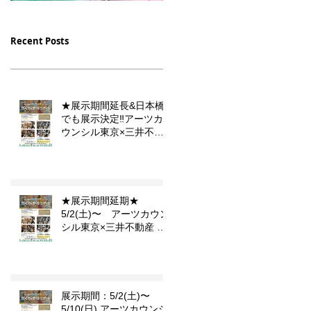
12/16（土）23（土）放
10/10 月曜9時スタート
送【デフ・ヴォイス 法廷
フジテレビドラマ 「PIC
モ
Recent Posts
の手話通訳士】の中に門秀
小児集中治療室」セット
彦作品が登場します
のイラストを描かせて頂
ジ
ました。
★展示期間延長&日本橋
でも展示決定‼️アーツカ
ウンシル東京×三井不動
産 東京こども芸術文化プ
ラットフォーム 『東京カ
ルチャーデビュー』企画
「らくがきダンボール」
★展示期間延期★
5/2(土)〜 アーツカウン
シル東京×三井不動産 東
京こども芸術文化プラッ
トフォーム 『東京カルチ
ャーデビュー』企画「ら
か
くがきダンボール」
展示期間：5/2(土)〜
月
5/10(日) アーツカウンシ