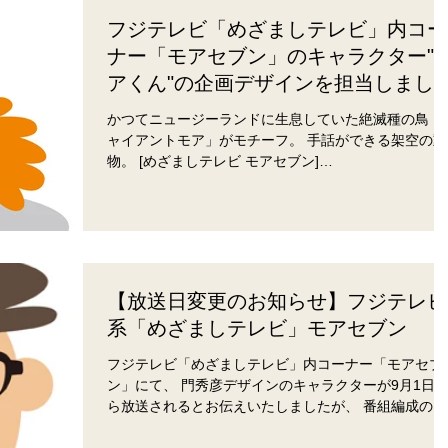
フジテレビ「めざましテレビ」内コー
ナー「モアセブン」のキャラクター"
アくん"の企画デザインを担当しまし
た。
かつてニュージーランドに生息していた絶滅種の鳥「
ャイアントモア」がモチーフ。 手話ができる架空の動
物。 [めざましテレビ モアセブン]
http://fcs2.sp2.fujitv.co.jp/textCorner.php?cKey=10
【放送日変更のお知らせ】フジテレビ
系「めざましテレビ」モアセブン
フジテレビ「めざましテレビ」内コーナー「モアセブ
ン」にて、 門秀彦デザインのキャラクターが9月1日
ら放送されるとお伝えいたしましたが、 番組編成の都
合上9月5日（月）の予定へと変更になりました。 ☆9
5日（月）フジテレビ系「めざましテレビ」...