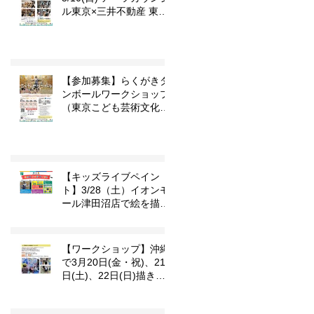
ル東京×三井不動産 東京
こども芸術文化プラット
フォーム 『東京カルチャ
ーデビュー』企画「らく
がきダンボール」
【参加募集】らくがきダ
し
ンボールワークショップ
（東京こども芸術文化プ
ラットフォーム
『TOKYOカルチャーデ
ビュー』企画）
さ
ま
【キッズライブペイン
ト】3/28（土）イオンモ
ール津田沼店で絵を描き
ます
【ワークショップ】沖縄
で3月20日(金・祝)、21
日(土)、22日(日)描きま
す