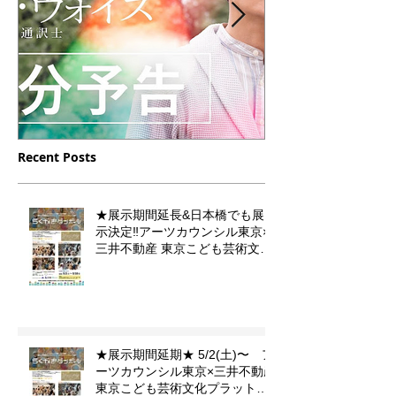
Recent Posts
12/16（土）23（土）放送
10/10 月曜
【デフ・ヴォイス 法廷の
フジテレビドラ
★展示期間延長&日本橋でも展
手話通訳士】の中に門秀彦
小児集中治療
示決定‼️アーツカウンシル東京×
作品が登場します
のイラストを
三井不動産 東京こども芸術文化
プラットフォーム 『東京カルチ
ました。
ャーデビュー』企画「らくがき
ダンボール」
★展示期間延期★ 5/2(土)〜 ア