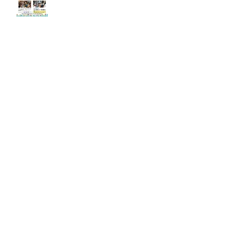
ーツカウンシル東京×三井不動産
東京こども芸術文化プラットフ
ォーム 『東京カルチャーデビュ
ー』企画「らくがきダンボー
ル」
展示期間：5/2(土)〜5/10(日) ア
ーツカウンシル東京×三井不動産
東京こども芸術文化プラットフ
ォーム 『東京カルチャーデビュ
ー』企画「らくがきダンボー
ル」
【参加募集】らくがきダンボー
ルワークショップ（東京こども
芸術文化プラットフォーム
『TOKYOカルチャーデビュー』
企画）