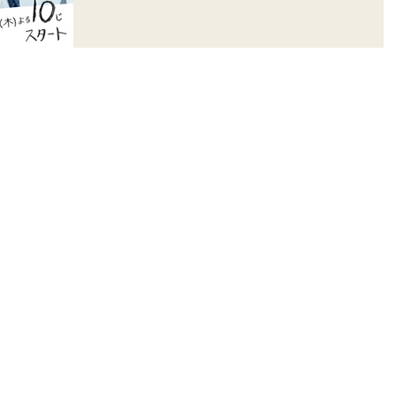
と子どもの命の物語。上野樹里、藤木直人、戸次重幸
板尾創路、柄本明ほか...