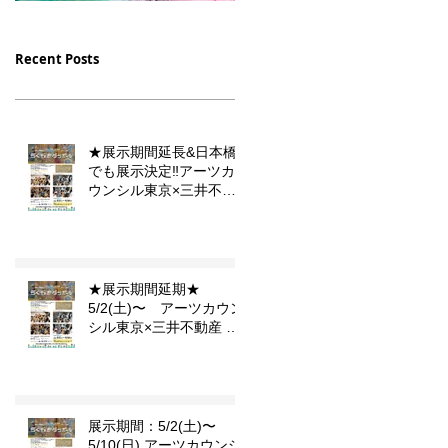
12/16（土）23（土）放
10/10 月曜9時スタート
送【デフ・ヴォイス 法廷
フジテレビドラマ 「PIC
ま
Recent Posts
の手話通訳士】の中に門秀
小児集中治療室」セット
彦作品が登場します
のイラストを描かせて頂
ました。
★展示期間延長&日本橋
でも展示決定‼️アーツカ
ウンシル東京×三井不動
産 東京こども芸術文化プ
ラットフォーム 『東京カ
ルチャーデビュー』企画
「らくがきダンボール」
★展示期間延期★
5/2(土)〜 アーツカウン
シル東京×三井不動産 東
京こども芸術文化プラッ
トフォーム 『東京カルチ
ャーデビュー』企画「ら
くがきダンボール」
展示期間：5/2(土)〜
公
5/10(日) アーツカウンシ