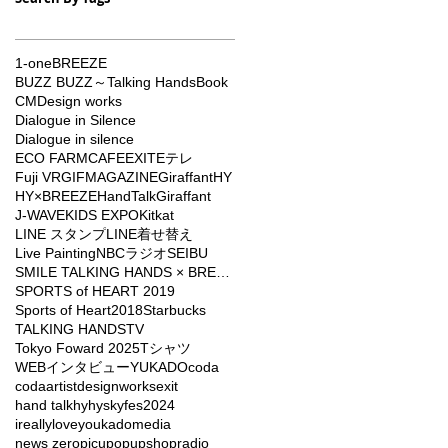
1-one
BREEZE
BUZZ BUZZ～Talking Hands
Book
CM
Design works
Dialogue in Silence
Dialogue in silence
ECO FARMCAFE
EXIT
Eテレ
Fuji VR
GIFMAGAZINE
Giraffant
HY
HY×BREEZE
HandTalkGiraffant
J-WAVE
KIDS EXPO
Kitkat
LINE スタンプ
LINE着せ替え
Live Painting
NBCラジオ
SEIBU
SMILE TALKING HANDS × BREEZE
SPORTS of HEART 2019
Sports of Heart2018
Starbucks
TALKING HANDS
TV
Tokyo Foward 2025
Tシャツ
WEBインタビュー
YUKADO
coda
codaartist
designworks
exit
hand talk
hy
hyskyfes2024
ireallyloveyou
kado
media
news zero
picu
popupshop
radio