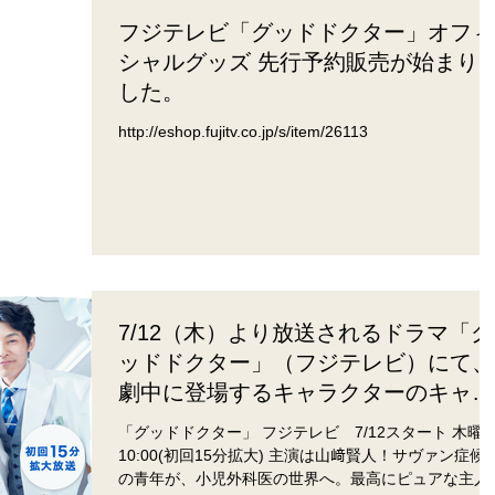
フジテレビ「グッドドクター」オフィ
シャルグッズ 先行予約販売が始まり
した。
http://eshop.fujitv.co.jp/s/item/26113
7/12（木）より放送されるドラマ「グ
ッドドクター」（フジテレビ）にて、
劇中に登場するキャラクターのキャラ
クターデザイン、小児病棟内のプレイ
「グッドドクター」 フジテレビ 7/12スタート 木曜夜
ルーム壁面イラストデザインやってま
10:00(初回15分拡大) 主演は山﨑賢人！サヴァン症候群
す。
の青年が、小児外科医の世界へ。最高にピュアな主人