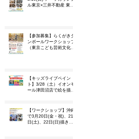
、
ル東京×三井不動産 東京
こども芸術文化プラット
フォーム 『東京カルチャ
ーデビュー』企画「らく
がきダンボール」
【参加募集】らくがきダ
ンボールワークショップ
（東京こども芸術文化プ
ラットフォーム
『TOKYOカルチャーデ
ビュー』企画）
【キッズライブペイン
ト】3/28（土）イオンモ
ール津田沼店で絵を描き
ます
【ワークショップ】沖縄
で3月20日(金・祝)、21
日(土)、22日(日)描きま
す