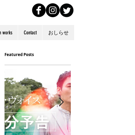
n works
Contact
おしらせ
Featured Posts
ポ
.