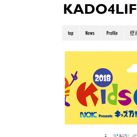
top
News
Profile
壁