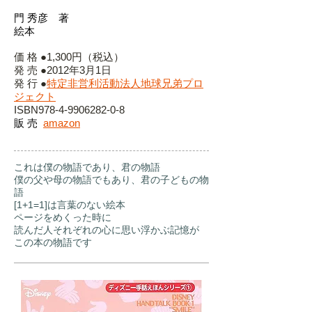
門 秀彦 著
絵本
価 格 ●1,300円（税込）
発 売 ●2012年3月1日
発 行 ●
特定非営利活動法人地球兄弟プロ
ジェクト
ISBN978-4-9906282-0-8
販 売
amazon
これは僕の物語であり、君の物語
僕の父や母の物語でもあり、君の子どもの物
語
[1+1=1]は言葉のない絵本
ページをめくった時に
読んだ人それぞれの心に思い浮かぶ記憶が
この本の物語です