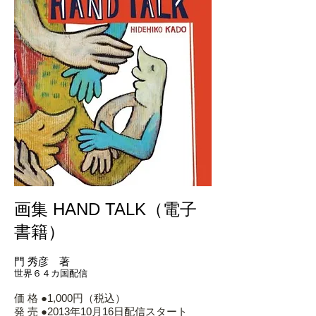
画集 HAND TALK（電子
書籍）
門 秀彦 著
世界６４カ国配信
価 格 ●1,000円（税込）
発 売 ●2013年10月16日配信スタート