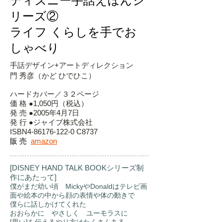
ディズニー手話えほんシ
リーズ②
ライフ くらしを手でお
しゃべり
手話デザイン+アートディレクション
門 秀彦（かど ひでひこ）
ハードカバー／３２ページ
価 格 ●1,050円（税込）
発 売 ●2005年4月7日
発 行 ●ジャイブ株式会社
ISBN4-86176-122-0 C8737
販 売
amazon
[DISNEY HAND TALK BOOKシリーズ制
作にあたって]
僕がまだ幼い頃 MickyやDonaldはテレビ画
面や絵本の中から顔の表情や体の動きで
僕らに話しかけてくれた
おおらかに やさしく ユーモラスに