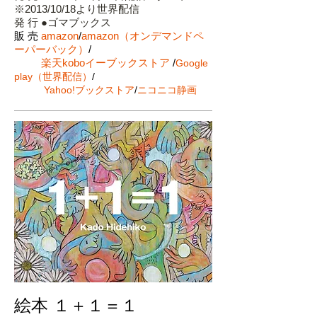
※2013/10/18より世界配信
発 行 ●ゴマブックス
販 売
amazon
/
amazon（オンデマンドペ
ーパーバック）
/
楽天koboイーブックストア
/
Google
play（世界配信）
/
Yahoo!ブックストア
/
ニコニコ静画
絵本 １＋１＝１