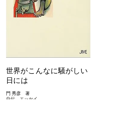
世界がこんなに騒がしい
日には
門 秀彦 著
自伝、エッセイ
価 格 ●1,470円（税込）
発 売 ●2004年5月10日
発 行 ●ジャイブ株式会社
ISBN4-902314-47-9
販 売
amazon