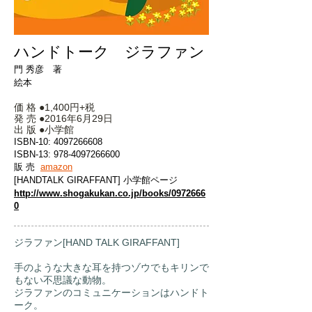
ハンドトーク ジラファン
門 秀彦 著
絵本
価 格 ●1,400円+税
発 売 ●2016年6月29日
出 版 ●小学館
ISBN-10:
4097266608
ISBN-13:
978-4097266600
販 売
amazon
[HANDTALK GIRAFFANT] 小学館ページ
http://www.shogakukan.co.jp/books/0972666
0
ジラファン[HAND TALK GIRAFFANT]
手のような大きな耳を持つゾウでもキリンで
もない不思議な動物。
ジラファンのコミュニケーションはハンドト
ーク。