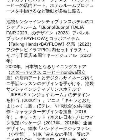
ーヒーの店内アート、ホテルルームプロデュ
ースを手掛けるなど活動が多岐に渡る。
池袋サンシャインシティプリンスホテルのコ
ンセプトルーム「Buono!Buono! ITALIA
FAIR 2023」のデザイン（2023）アパレル
ブランドBAYFLOWとコラボアイテム
【Talking Hands×BAYFLOW】発売（2023）
フジテレビドラマPICU内セットイラスト、
そごう千葉店55周年キービジュアル（2022
年）
2020年、日本初となるサイニングストア
（
スターバックス コーヒー nonowa国立
店
）の店内アートとデジタルサイネージ内ミ
ニ手話レッスンのデザインを手がける。池袋
サンシャインシティプリンスホテルで
「IKEBUS エンジョイ ルーム」のデザイン
を担当（2020年）。アニメ「キャラとおた
まじゃくし島」(Eテレ、NHK総合)の共同原
作・キャラクターデザインを担当（2018
年）。キットカット（ネスレ日本）ハロウィ
ン限定パッケージ（2017年、2018年）企画
デザイン。絵本「ハンドドークジラファン」
（小学館）、NHK「みんなの手話」等のア
ニメ作品の他、宮本亜門、佐野元春、HY、