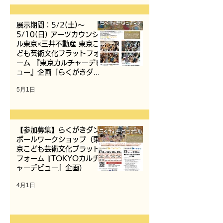
展示期間：5/2(土)〜
5/10(日) アーツカウンシ
ル東京×三井不動産 東京こ
ども芸術文化プラットフォ
ーム 『東京カルチャーデビ
ュー』企画「らくがきダン
ボール」
5月1日
【参加募集】らくがきダン
ボールワークショップ（東
京こども芸術文化プラット
フォーム『TOKYOカルチ
ャーデビュー』企画）
4月1日