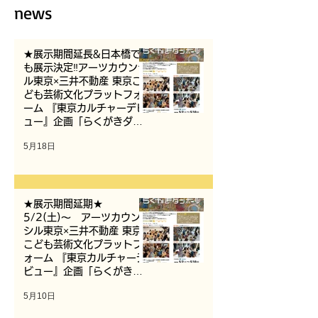
news
★展示期間延長&日本橋で
も展示決定‼️アーツカウンシ
ル東京×三井不動産 東京こ
ども芸術文化プラットフォ
ーム 『東京カルチャーデビ
ュー』企画「らくがきダン
ボール」
5月18日
★展示期間延期★
5/2(土)〜 アーツカウン
シル東京×三井不動産 東京
こども芸術文化プラットフ
ォーム 『東京カルチャーデ
ビュー』企画「らくがきダ
ンボール」
5月10日