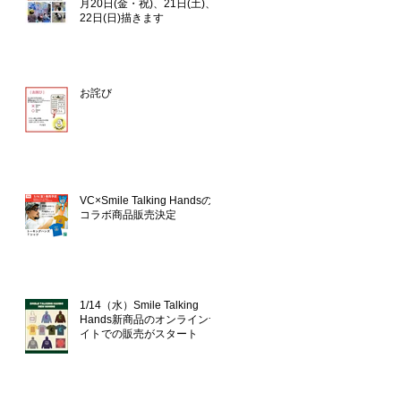
月20日(金・祝)、21日(土)、
22日(日)描きます
お詫び
VC×Smile Talking Handsの
コラボ商品販売決定
1/14（水）Smile Talking
Hands新商品のオンラインサ
イトでの販売がスタート