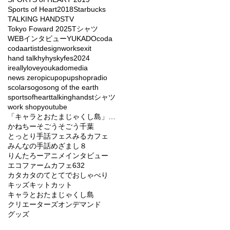
Sports of Heart2018
Starbucks
TALKING HANDS
TV
Tokyo Foward 2025
Tシャツ
WEBインタビュー
YUKADO
coda
codaartist
designworks
exit
hand talk
hy
hyskyfes2024
ireallyloveyou
kado
media
news zero
picu
popupshop
radio
scolar
sogo
song of the earth
sportsofheart
talkinghands
tシャツ
work shop
youtube
「キャラとおたまじゃくし島」バラエティーショー
かねちー
そごう
そごう千葉
とっとり手話フェス
みるカフェ
みんなの手話
めざまし８
りんたろー
アニメ
インタビュー
エコファームカフェ632
カタカタのてとてでおしゃべり
キッズ
キットカット
キャラとおたまじゃくし島
クリエーターズオンデマンド
グッズ