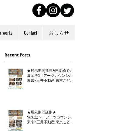
n works
Contact
おしらせ
Recent Posts
★展示期間延長&日本橋でも
展示決定‼️アーツカウンシル
東京×三井不動産 東京こども
芸術文化プラットフォーム
『東京カルチャーデビュー』
企画「らくがきダンボール」
★展示期間延期★
5/2(土)〜 アーツカウンシル
東京×三井不動産 東京こども
芸術文化プラットフォーム
『東京カルチャーデビュー』