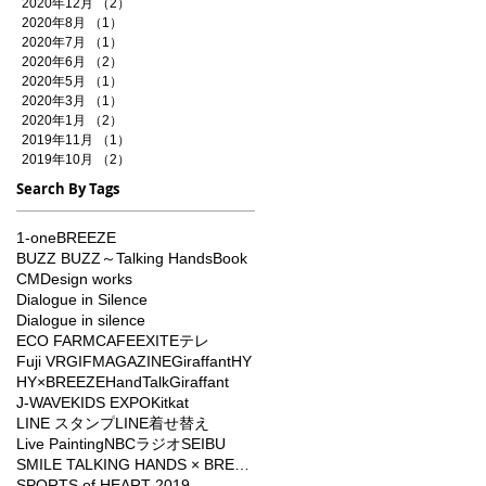
2020年12月
（2）
2件の記事
2020年8月
（1）
1件の記事
2020年7月
（1）
1件の記事
2020年6月
（2）
2件の記事
2020年5月
（1）
1件の記事
2020年3月
（1）
1件の記事
2020年1月
（2）
2件の記事
2019年11月
（1）
1件の記事
2019年10月
（2）
2件の記事
Search By Tags
1-one
BREEZE
BUZZ BUZZ～Talking Hands
Book
CM
Design works
Dialogue in Silence
Dialogue in silence
ECO FARMCAFE
EXIT
Eテレ
Fuji VR
GIFMAGAZINE
Giraffant
HY
HY×BREEZE
HandTalkGiraffant
J-WAVE
KIDS EXPO
Kitkat
LINE スタンプ
LINE着せ替え
Live Painting
NBCラジオ
SEIBU
SMILE TALKING HANDS × BREEZE
SPORTS of HEART 2019