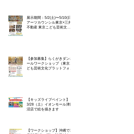
企画「らくがきダンボール」
展示期間：5/2(土)〜5/10(日)
アーツカウンシル東京×三井
不動産 東京こども芸術文化
プラットフォーム 『東京カ
ルチャーデビュー』企画「ら
くがきダンボール」
【参加募集】らくがきダンボ
ールワークショップ（東京こ
ども芸術文化プラットフォー
ム『TOKYOカルチャーデビ
ュー』企画）
【キッズライブペイント】
3/28（土）イオンモール津田
沼店で絵を描きます
【ワークショップ】沖縄で3