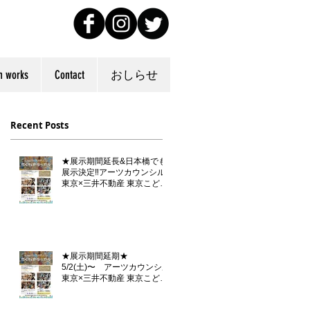
n works
Contact
おしらせ
Recent Posts
★展示期間延長&日本橋でも
展示決定‼️アーツカウンシル
東京×三井不動産 東京こども
芸術文化プラットフォーム
『東京カルチャーデビュー』
企画「らくがきダンボール」
★展示期間延期★
5/2(土)〜 アーツカウンシル
東京×三井不動産 東京こども
芸術文化プラットフォーム
『東京カルチャーデビュー』