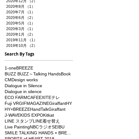
2020年12月
（2）
2件の記事
2020年8月
（1）
1件の記事
2020年7月
（1）
1件の記事
2020年6月
（2）
2件の記事
2020年5月
（1）
1件の記事
2020年3月
（1）
1件の記事
2020年1月
（2）
2件の記事
2019年11月
（1）
1件の記事
2019年10月
（2）
2件の記事
Search By Tags
1-one
BREEZE
BUZZ BUZZ～Talking Hands
Book
CM
Design works
Dialogue in Silence
Dialogue in silence
ECO FARMCAFE
EXIT
Eテレ
Fuji VR
GIFMAGAZINE
Giraffant
HY
HY×BREEZE
HandTalkGiraffant
J-WAVE
KIDS EXPO
Kitkat
LINE スタンプ
LINE着せ替え
Live Painting
NBCラジオ
SEIBU
SMILE TALKING HANDS × BREEZE
SPORTS of HEART 2019