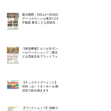
企画「らくがきダンボール」
展示期間：5/2(土)〜5/10(日)
アーツカウンシル東京×三井
不動産 東京こども芸術文化
プラットフォーム 『東京カ
ルチャーデビュー』企画「ら
くがきダンボール」
【参加募集】らくがきダンボ
ールワークショップ（東京こ
ども芸術文化プラットフォー
ム『TOKYOカルチャーデビ
ュー』企画）
【キッズライブペイント】
3/28（土）イオンモール津田
沼店で絵を描きます
【ワークショップ】沖縄で3