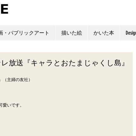
画・パブリックアート
描いた絵
かいた本
Desig
Eテレ放送『キャラとおたまじゃくし島』
」（主婦の友社）
可愛いです。