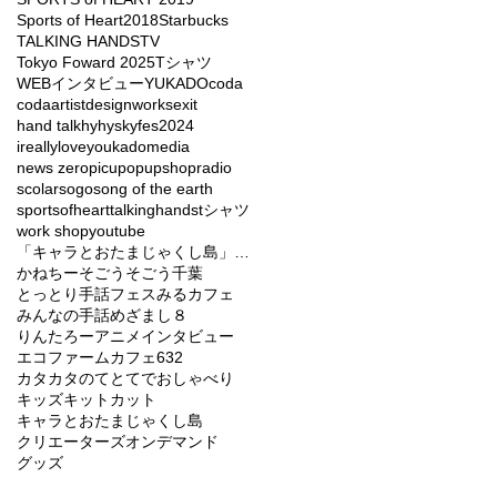
Sports of Heart2018
Starbucks
TALKING HANDS
TV
Tokyo Foward 2025
Tシャツ
WEBインタビュー
YUKADO
coda
codaartist
designworks
exit
hand talk
hy
hyskyfes2024
ireallyloveyou
kado
media
news zero
picu
popupshop
radio
scolar
sogo
song of the earth
sportsofheart
talkinghands
tシャツ
work shop
youtube
「キャラとおたまじゃくし島」バラエティーショー
かねちー
そごう
そごう千葉
とっとり手話フェス
みるカフェ
みんなの手話
めざまし８
りんたろー
アニメ
インタビュー
エコファームカフェ632
カタカタのてとてでおしゃべり
キッズ
キットカット
キャラとおたまじゃくし島
クリエーターズオンデマンド
グッズ