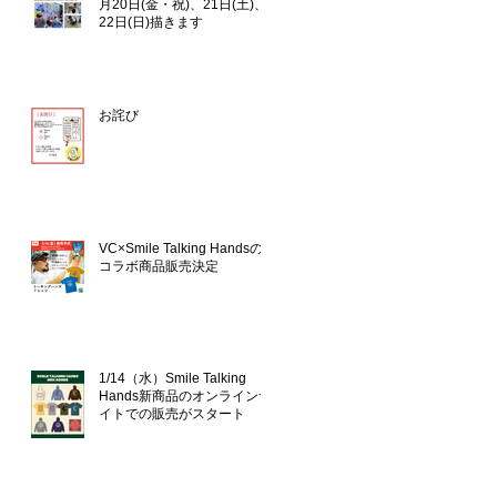
月20日(金・祝)、21日(土)、
22日(日)描きます
お詫び
VC×Smile Talking Handsの
コラボ商品販売決定
1/14（水）Smile Talking
Hands新商品のオンラインサ
イトでの販売がスタート