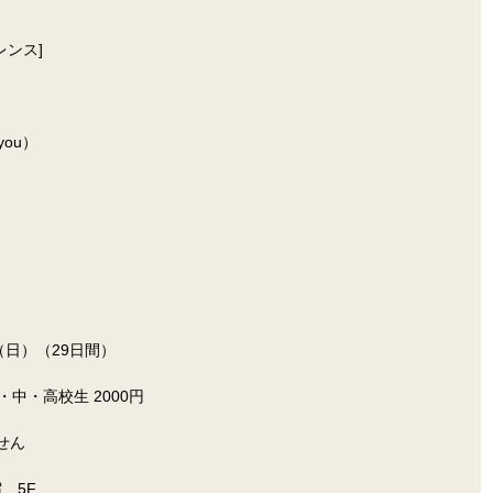
レンス]
e you）
日（日）（29日間）
小・中・高校生 2000円
せん
宿　5F