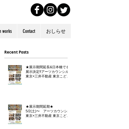
n works
Contact
おしらせ
Recent Posts
★展示期間延長&日本橋でも
展示決定‼️アーツカウンシル
東京×三井不動産 東京こども
芸術文化プラットフォーム
『東京カルチャーデビュー』
企画「らくがきダンボール」
★展示期間延期★
5/2(土)〜 アーツカウンシル
東京×三井不動産 東京こども
芸術文化プラットフォーム
『東京カルチャーデビュー』