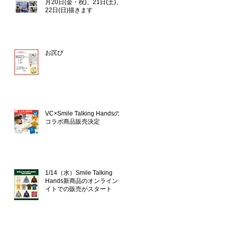
月20日(金・祝)、21日(土)、
22日(日)描きます
お詫び
VC×Smile Talking Handsの
コラボ商品販売決定
1/14（水）Smile Talking
Hands新商品のオンラインサ
イトでの販売がスタート