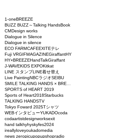
1-one
BREEZE
BUZZ BUZZ～Talking Hands
Book
CM
Design works
Dialogue in Silence
Dialogue in silence
ECO FARMCAFE
EXIT
Eテレ
Fuji VR
GIFMAGAZINE
Giraffant
HY
HY×BREEZE
HandTalkGiraffant
J-WAVE
KIDS EXPO
Kitkat
LINE スタンプ
LINE着せ替え
Live Painting
NBCラジオ
SEIBU
SMILE TALKING HANDS × BREEZE
SPORTS of HEART 2019
Sports of Heart2018
Starbucks
TALKING HANDS
TV
Tokyo Foward 2025
Tシャツ
WEBインタビュー
YUKADO
coda
codaartist
designworks
exit
hand talk
hy
hyskyfes2024
ireallyloveyou
kado
media
news zero
picu
popupshop
radio