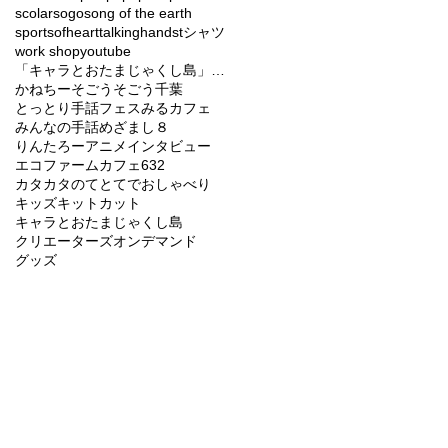
scolar
sogo
song of the earth
sportsofheart
talkinghands
tシャツ
work shop
youtube
「キャラとおたまじゃくし島」バラエティーショー
かねちー
そごう
そごう千葉
とっとり手話フェス
みるカフェ
みんなの手話
めざまし８
りんたろー
アニメ
インタビュー
エコファームカフェ632
カタカタのてとてでおしゃべり
キッズ
キットカット
キャラとおたまじゃくし島
クリエーターズオンデマンド
グッズ