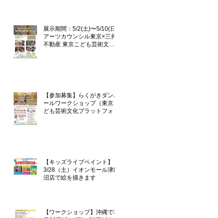
企画「らくがきダンボール」
展示期間：5/2(土)〜5/10(日)
アーツカウンシル東京×三井
不動産 東京こども芸術文化
プラットフォーム 『東京カ
ルチャーデビュー』企画「ら
くがきダンボール」
【参加募集】らくがきダンボ
ールワークショップ（東京こ
ども芸術文化プラットフォー
ム『TOKYOカルチャーデビ
ュー』企画）
【キッズライブペイント】
3/28（土）イオンモール津田
沼店で絵を描きます
【ワークショップ】沖縄で3