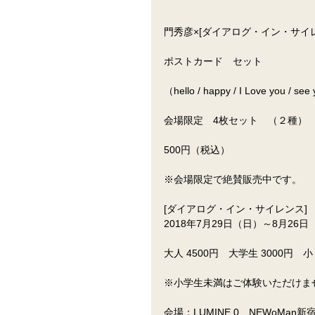
門秀彦×[ダイアログ・イン・サイ
ポストカード　セット
（hello / happy / I Love you / se
会場限定　4枚セット　（２種）
500円（税込）
※会場限定で絶賛販売中です。
[ダイアログ・イン・サイレンス]
2018年7月29日（日）～8月26
大人 4500円　大学生 3000円　
※小学生未満はご体験いただけま
会場：LUMINE 0　NEWoMan新