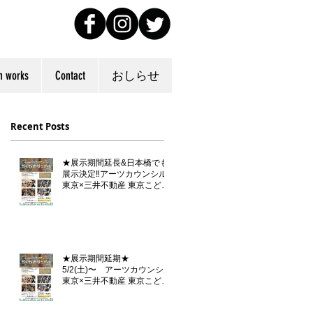
n works
Contact
おしらせ
Recent Posts
★展示期間延長&日本橋でも
展示決定‼️アーツカウンシル
東京×三井不動産 東京こども
芸術文化プラットフォーム
『東京カルチャーデビュー』
企画「らくがきダンボール」
★展示期間延期★
5/2(土)〜 アーツカウンシル
東京×三井不動産 東京こども
芸術文化プラットフォーム
『東京カルチャーデビュー』