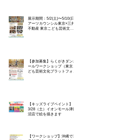
企画「らくがきダンボール」
展示期間：5/2(土)〜5/10(日)
アーツカウンシル東京×三井
不動産 東京こども芸術文化
プラットフォーム 『東京カ
ルチャーデビュー』企画「ら
くがきダンボール」
【参加募集】らくがきダンボ
ールワークショップ（東京こ
ども芸術文化プラットフォー
ム『TOKYOカルチャーデビ
ュー』企画）
【キッズライブペイント】
3/28（土）イオンモール津田
沼店で絵を描きます
【ワークショップ】沖縄で3