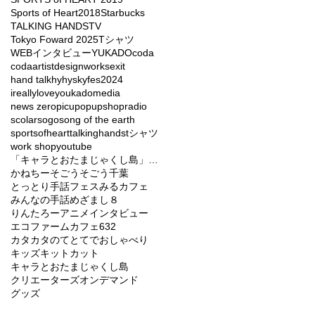
Sports of Heart2018
Starbucks
TALKING HANDS
TV
Tokyo Foward 2025
Tシャツ
WEBインタビュー
YUKADO
coda
codaartist
designworks
exit
hand talk
hy
hyskyfes2024
ireallyloveyou
kado
media
news zero
picu
popupshop
radio
scolar
sogo
song of the earth
sportsofheart
talkinghands
tシャツ
work shop
youtube
「キャラとおたまじゃくし島」バラエティーショー
かねちー
そごう
そごう千葉
とっとり手話フェス
みるカフェ
みんなの手話
めざまし８
りんたろー
アニメ
インタビュー
エコファームカフェ632
カタカタのてとてでおしゃべり
キッズ
キットカット
キャラとおたまじゃくし島
クリエーターズオンデマンド
グッズ