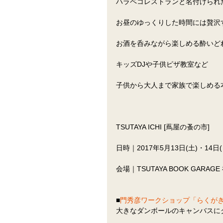
ハラペコレストランと名付けられ
お昼のゆっくりした時間には贅沢
お酒を呑みながら楽しめる酔いど
キッズDJや子供ピザ教室など
子供から大人まで家族で楽しめる
TSUTAYA ICHI [蔦屋の蚤の市]
日時｜2017年5月13日(土)・14日(日) 
会場｜TSUTAYA BOOK GARAG
■
門秀彦ワークショップ「らくが
大きなダンボールのキャンバスに