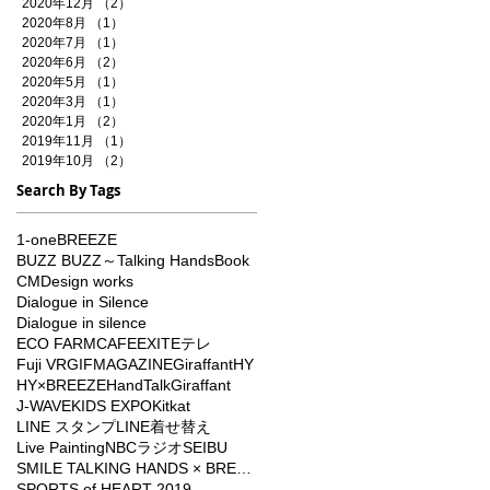
2020年12月
（2）
2件の記事
2020年8月
（1）
1件の記事
2020年7月
（1）
1件の記事
2020年6月
（2）
2件の記事
2020年5月
（1）
1件の記事
2020年3月
（1）
1件の記事
2020年1月
（2）
2件の記事
2019年11月
（1）
1件の記事
2019年10月
（2）
2件の記事
Search By Tags
1-one
BREEZE
BUZZ BUZZ～Talking Hands
Book
CM
Design works
Dialogue in Silence
Dialogue in silence
ECO FARMCAFE
EXIT
Eテレ
Fuji VR
GIFMAGAZINE
Giraffant
HY
HY×BREEZE
HandTalkGiraffant
J-WAVE
KIDS EXPO
Kitkat
LINE スタンプ
LINE着せ替え
Live Painting
NBCラジオ
SEIBU
SMILE TALKING HANDS × BREEZE
SPORTS of HEART 2019