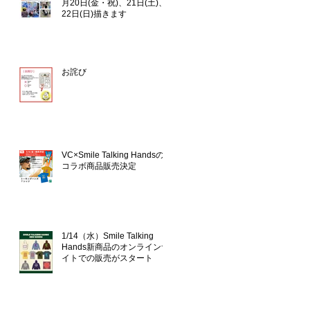
月20日(金・祝)、21日(土)、
22日(日)描きます
お詫び
VC×Smile Talking Handsの
コラボ商品販売決定
1/14（水）Smile Talking
Hands新商品のオンラインサ
イトでの販売がスタート