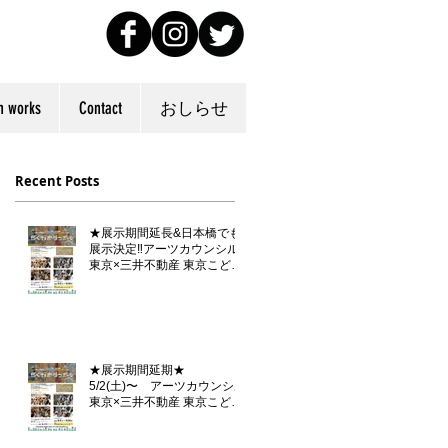
n works
Contact
おしらせ
Recent Posts
★展示期間延長&日本橋でも
展示決定‼️アーツカウンシル
東京×三井不動産 東京こども
芸術文化プラットフォーム
『東京カルチャーデビュー』
企画「らくがきダンボール」
★展示期間延期★
5/2(土)〜 アーツカウンシル
東京×三井不動産 東京こども
芸術文化プラットフォーム
『東京カルチャーデビュー』