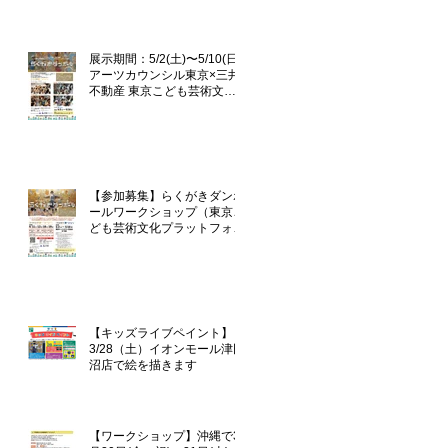
企画「らくがきダンボール」
展示期間：5/2(土)〜5/10(日)
アーツカウンシル東京×三井
不動産 東京こども芸術文化
プラットフォーム 『東京カ
ルチャーデビュー』企画「ら
くがきダンボール」
【参加募集】らくがきダンボ
ールワークショップ（東京こ
ども芸術文化プラットフォー
ム『TOKYOカルチャーデビ
ュー』企画）
【キッズライブペイント】
3/28（土）イオンモール津田
沼店で絵を描きます
【ワークショップ】沖縄で3