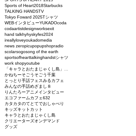
Sports of Heart2018
Starbucks
TALKING HANDS
TV
Tokyo Foward 2025
Tシャツ
WEBインタビュー
YUKADO
coda
codaartist
designworks
exit
hand talk
hy
hyskyfes2024
ireallyloveyou
kado
media
news zero
picu
popupshop
radio
scolar
sogo
song of the earth
sportsofheart
talkinghands
tシャツ
work shop
youtube
「キャラとおたまじゃくし島」バラエティーショー
かねちー
そごう
そごう千葉
とっとり手話フェス
みるカフェ
みんなの手話
めざまし８
りんたろー
アニメ
インタビュー
エコファームカフェ632
カタカタのてとてでおしゃべり
キッズ
キットカット
キャラとおたまじゃくし島
クリエーターズオンデマンド
グッズ