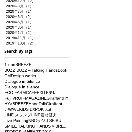
2020年12月
（2）
2件の記事
2020年8月
（1）
1件の記事
2020年7月
（1）
1件の記事
2020年6月
（2）
2件の記事
2020年5月
（1）
1件の記事
2020年3月
（1）
1件の記事
2020年1月
（2）
2件の記事
2019年11月
（1）
1件の記事
2019年10月
（2）
2件の記事
Search By Tags
1-one
BREEZE
BUZZ BUZZ～Talking Hands
Book
CM
Design works
Dialogue in Silence
Dialogue in silence
ECO FARMCAFE
EXIT
Eテレ
Fuji VR
GIFMAGAZINE
Giraffant
HY
HY×BREEZE
HandTalkGiraffant
J-WAVE
KIDS EXPO
Kitkat
LINE スタンプ
LINE着せ替え
Live Painting
NBCラジオ
SEIBU
SMILE TALKING HANDS × BREEZE
SPORTS of HEART 2019