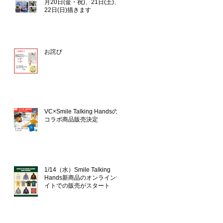
月20日(金・祝)、21日(土)、
22日(日)描きます
お詫び
VC×Smile Talking Handsの
コラボ商品販売決定
1/14（水）Smile Talking
Hands新商品のオンラインサ
イトでの販売がスタート