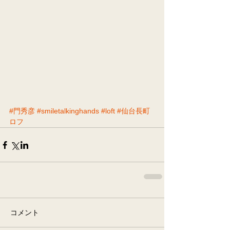
#門秀彦
#smiletalkinghands
#loft
#仙台長町
ロフ
コメント