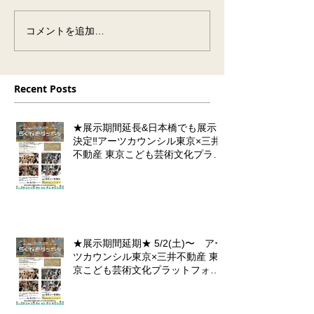
コメントを追加…
Recent Posts
★展示期間延長&日本橋でも展示
決定‼️アーツカウンシル東京×三井
不動産 東京こども芸術文化プラッ
トフォーム 『東京カルチャーデビ
ュー』企画「らくがきダンボー
ル」
★展示期間延期★ 5/2(土)〜 アー
ツカウンシル東京×三井不動産 東
京こども芸術文化プラットフォー
ム 『東京カルチャーデビュー』企
画「らくがきダンボール」