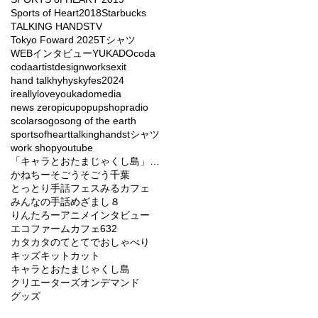
Sports of Heart2018
Starbucks
TALKING HANDS
TV
Tokyo Foward 2025
Tシャツ
WEBインタビュー
YUKADO
coda
codaartist
designworks
exit
hand talk
hy
hyskyfes2024
ireallyloveyou
kado
media
news zero
picu
popupshop
radio
scolar
sogo
song of the earth
sportsofheart
talkinghands
tシャツ
work shop
youtube
「キャラとおたまじゃくし島」バラエティーショー
かねちー
そごう
そごう千葉
とっとり手話フェス
みるカフェ
みんなの手話
めざまし８
りんたろー
アニメ
インタビュー
エコファームカフェ632
カタカタのてとてでおしゃべり
キッズ
キットカット
キャラとおたまじゃくし島
クリエーターズオンデマンド
グッズ