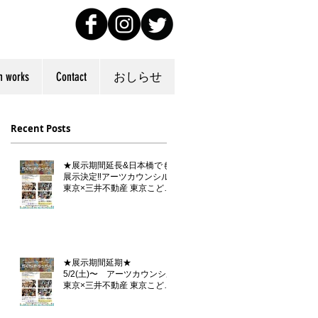
n works
Contact
おしらせ
Recent Posts
★展示期間延長&日本橋でも
展示決定‼️アーツカウンシル
東京×三井不動産 東京こども
芸術文化プラットフォーム
『東京カルチャーデビュー』
企画「らくがきダンボール」
★展示期間延期★
5/2(土)〜 アーツカウンシル
東京×三井不動産 東京こども
芸術文化プラットフォーム
『東京カルチャーデビュー』