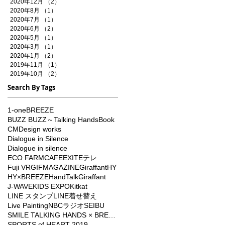
2020年12月
（2）
2件の記事
2020年8月
（1）
1件の記事
2020年7月
（1）
1件の記事
2020年6月
（2）
2件の記事
2020年5月
（1）
1件の記事
2020年3月
（1）
1件の記事
2020年1月
（2）
2件の記事
2019年11月
（1）
1件の記事
2019年10月
（2）
2件の記事
Search By Tags
1-one
BREEZE
BUZZ BUZZ～Talking Hands
Book
CM
Design works
Dialogue in Silence
Dialogue in silence
ECO FARMCAFE
EXIT
Eテレ
Fuji VR
GIFMAGAZINE
Giraffant
HY
HY×BREEZE
HandTalkGiraffant
J-WAVE
KIDS EXPO
Kitkat
LINE スタンプ
LINE着せ替え
Live Painting
NBCラジオ
SEIBU
SMILE TALKING HANDS × BREEZE
SPORTS of HEART 2019