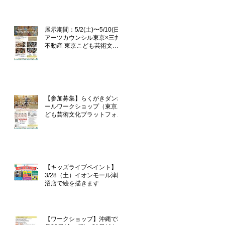
企画「らくがきダンボール」
展示期間：5/2(土)〜5/10(日)
アーツカウンシル東京×三井
不動産 東京こども芸術文化
プラットフォーム 『東京カ
ルチャーデビュー』企画「ら
くがきダンボール」
【参加募集】らくがきダンボ
ールワークショップ（東京こ
ども芸術文化プラットフォー
ム『TOKYOカルチャーデビ
ュー』企画）
【キッズライブペイント】
3/28（土）イオンモール津田
沼店で絵を描きます
【ワークショップ】沖縄で3