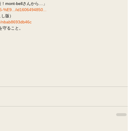
表！mont-bellさんから…」
l-5-%E9.../id1606494850...
起こし版）
a/n/nbab8693db46c
を守ること。