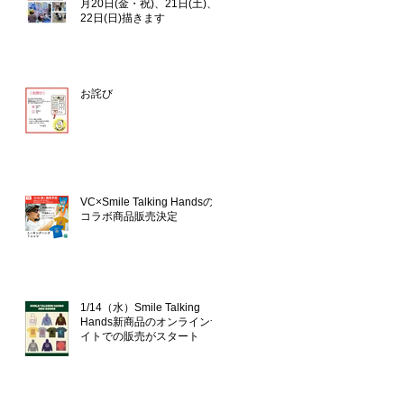
月20日(金・祝)、21日(土)、
22日(日)描きます
お詫び
VC×Smile Talking Handsの
コラボ商品販売決定
1/14（水）Smile Talking
Hands新商品のオンラインサ
イトでの販売がスタート